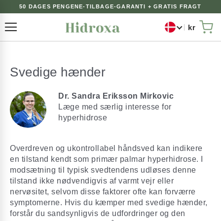
50 DAGES PENGENE-TILBAGE-GARANTI + GRATIS FRAGT
kr
Toggle Nav
Min
Svedige hænder
Dr. Sandra Eriksson Mirkovic
Læge med særlig interesse for
hyperhidrose
Overdreven og ukontrollabel håndsved kan indikere
en tilstand kendt som primær palmar hyperhidrose. I
modsætning til typisk svedtendens udløses denne
tilstand ikke nødvendigvis af varmt vejr eller
nervøsitet, selvom disse faktorer ofte kan forværre
symptomerne. Hvis du kæmper med svedige hænder,
forstår du sandsynligvis de udfordringer og den