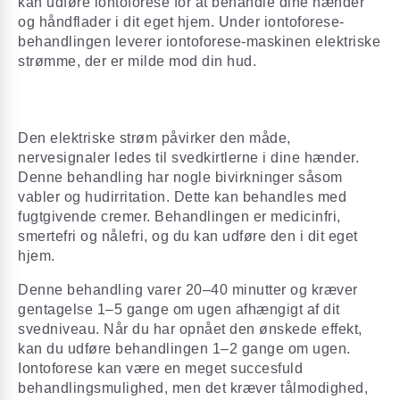
kan udføre iontoforese for at behandle dine hænder
og håndflader i dit eget hjem. Under iontoforese-
behandlingen leverer iontoforese-maskinen elektriske
strømme, der er milde mod din hud.
Den elektriske strøm påvirker den måde,
nervesignaler ledes til svedkirtlerne i dine hænder.
Denne behandling har nogle bivirkninger såsom
vabler og hudirritation. Dette kan behandles med
fugtgivende cremer. Behandlingen er medicinfri,
smertefri og nålefri, og du kan udføre den i dit eget
hjem.
Denne behandling varer 20–40 minutter og kræver
gentagelse 1–5 gange om ugen afhængigt af dit
svedniveau. Når du har opnået den ønskede effekt,
kan du udføre behandlingen 1–2 gange om ugen.
Iontoforese kan være en meget succesfuld
behandlingsmulighed, men det kræver tålmodighed,