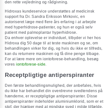
den rette vejledning og rådgivning.
Hidroxas kundeservice understøttes af medicinsk
support fra Dr. Sandra Eriksson Mirkovic, en
autoriseret læge med flere års erfaring i at arbejde
med hyperhidrose-patienter, og hun er også selv
patient med palmoplantar hyperhidrose.
Da enhver oplevelse er individuel, tilbyder vi her hos
Hidroxa dig 50 dage til at teste maskinen og se, om
behandlingen virker for dig, og hvis du ikke er tilfreds,
kan du returnere maskinen og få dine penge tilbage.
For at lære mere om iontoforese-behandling, besøg
vores
iontoforese-side
.
Receptpligtige antiperspiranter
Den første behandlingsmulighed, der anbefales, hvis
du ikke har behandlet din overdrevne svedtendens på
hænderne, er receptpligtige antiperspiranter. Disse
antiperspiranter indeholder aluminiumklorid, som er et
stof, der hjælper med at mindske sved i milde tilfælde.