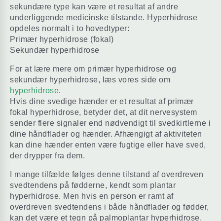
sekundære type kan være et resultat af andre
underliggende medicinske tilstande. Hyperhidrose
opdeles normalt i to hovedtyper:
Primær hyperhidrose (fokal)
Sekundær hyperhidrose
For at lære mere om primær hyperhidrose og
sekundær hyperhidrose, læs vores side om
hyperhidrose
.
Hvis dine svedige hænder er et resultat af primær
fokal hyperhidrose, betyder det, at dit nervesystem
sender flere signaler end nødvendigt til svedkirtlerne i
dine håndflader og hænder. Afhængigt af aktiviteten
kan dine hænder enten være fugtige eller have sved,
der drypper fra dem.
I mange tilfælde følges denne tilstand af overdreven
svedtendens på fødderne, kendt som plantar
hyperhidrose. Men hvis en person er ramt af
overdreven svedtendens i både håndflader og fødder,
kan det være et tegn på palmoplantar hyperhidrose.