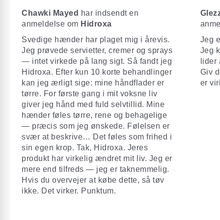
Chawki Mayed
har indsendt en
Glez
anmeldelse om
Hidroxa
anme
Svedige hænder har plaget mig i årevis.
Jeg e
Jeg prøvede servietter, cremer og sprays
Jeg k
— intet virkede på lang sigt. Så fandt jeg
lider
Hidroxa. Efter kun 10 korte behandlinger
Giv d
kan jeg ærligt sige: mine håndflader er
er vi
tørre. For første gang i mit voksne liv
giver jeg hånd med fuld selvtillid. Mine
hænder føles tørre, rene og behagelige
— præcis som jeg ønskede. Følelsen er
svær at beskrive… Det føles som frihed i
sin egen krop. Tak, Hidroxa. Jeres
produkt har virkelig ændret mit liv. Jeg er
mere end tilfreds — jeg er taknemmelig.
Hvis du overvejer at købe dette, så tøv
ikke. Det virker. Punktum.