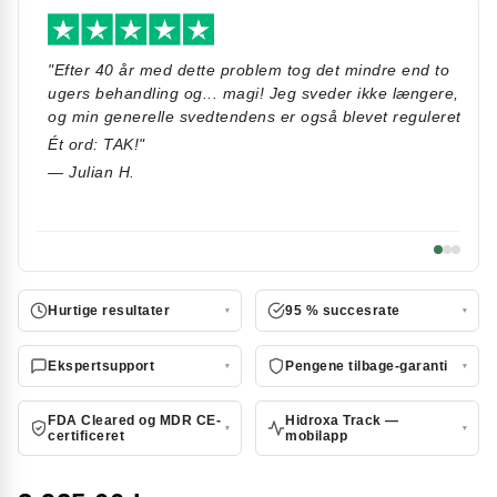
"Efter 40 år med dette problem tog det mindre end to
"Je
ugers behandling og... magi! Jeg sveder ikke længere,
Hid
og min generelle svedtendens er også blevet reguleret.
og 
bot
Ét ord: TAK!"
på,
— Julian H.
men
— C
Hurtige resultater
95 % succesrate
Ekspertsupport
Pengene tilbage-garanti
FDA Cleared og MDR CE-
Hidroxa Track —
certificeret
mobilapp