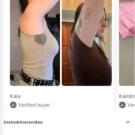
Kaia
Karoli
Verified buyer
Ver
✔
✔
Instruktionsvideo