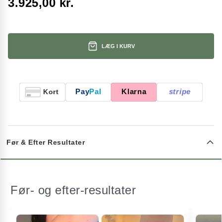
3.925,00 kr.
LÆG I KURV
Pay
Pal
Klarna
stripe
Kort
Før & Efter Resultater
Før- og efter-resultater