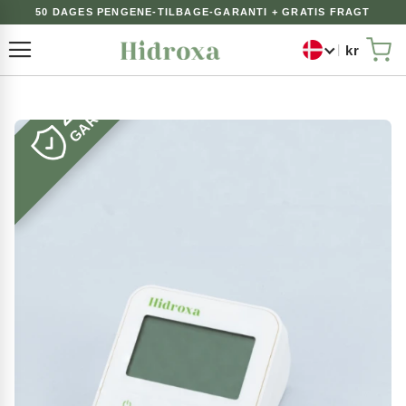
50 DAGES PENGENE-TILBAGE-GARANTI + GRATIS FRAGT
kr
Toggle Nav
Min
2 ÅRS
GARANTI
Gå
til
slutningen
af
billedgalleriet