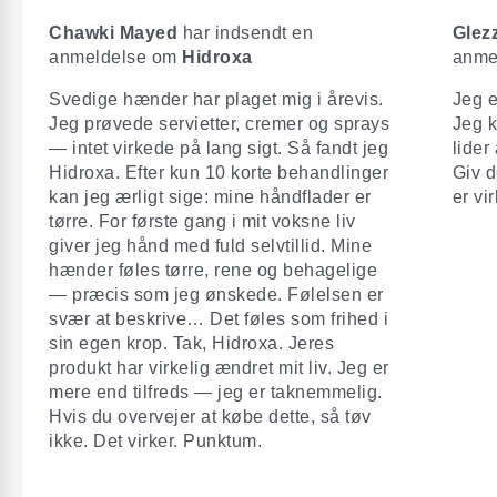
Chawki Mayed
har indsendt en
Glez
anmeldelse om
Hidroxa
anme
Svedige hænder har plaget mig i årevis.
Jeg e
Jeg prøvede servietter, cremer og sprays
Jeg k
— intet virkede på lang sigt. Så fandt jeg
lider
Hidroxa. Efter kun 10 korte behandlinger
Giv d
kan jeg ærligt sige: mine håndflader er
er vi
tørre. For første gang i mit voksne liv
giver jeg hånd med fuld selvtillid. Mine
hænder føles tørre, rene og behagelige
— præcis som jeg ønskede. Følelsen er
svær at beskrive… Det føles som frihed i
sin egen krop. Tak, Hidroxa. Jeres
produkt har virkelig ændret mit liv. Jeg er
mere end tilfreds — jeg er taknemmelig.
Hvis du overvejer at købe dette, så tøv
ikke. Det virker. Punktum.