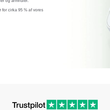
er og armhuler.
 for cirka 95 % af vores