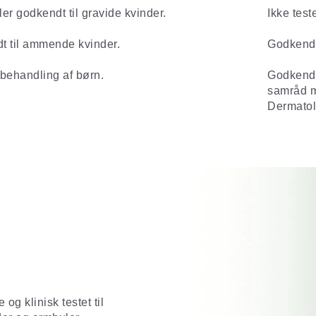
ller godkendt til gravide kvinder.
Ikke test
t til ammende kvinder.
Godkendt
 behandling af børn.
Godkendt 
samråd m
Dermatol
g klinisk testet til