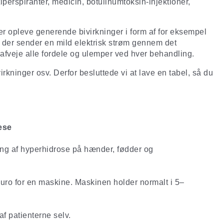
erspiranter, medicin, botulinumtoksin-injektioner,
ler opleve generende bivirkninger i form af for eksempel
g, der sender en mild elektrisk strøm gennem det
fveje alle fordele og ulemper ved hver behandling.
rkninger osv. Derfor besluttede vi at lave en tabel, så du
ese
ng af hyperhidrose på hænder, fødder og
.
euro for en maskine. Maskinen holder normalt i 5–
f patienterne selv.