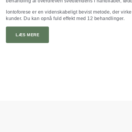
behandling af overdreven svedtendens i håndflader, fødd
Iontoforese er en videnskabeligt bevist metode, der virker
kunder. Du kan opnå fuld effekt med 12 behandlinger.
LÆS MERE