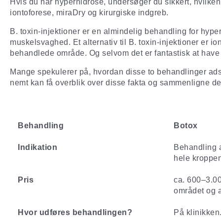
Hvis du har hyperhidrose, undersøger du sikkert, hvilken
iontoforese, miraDry og kirurgiske indgreb.
B. toxin-injektioner er en almindelig behandling for hype
muskelsvaghed. Et alternativ til B. toxin-injektioner er 
behandlede område. Og selvom det er fantastisk at have
Mange spekulerer på, hvordan disse to behandlinger adskil
nemt kan få overblik over disse fakta og sammenligne de
Behandling
Botox
Indikation
Behandling a
hele kroppe
Pris
ca. 600–3.00
området og a
Hvor udføres behandlingen?
På klinikken