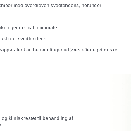
r kæmper med overdreven svedtendens, herunder:
irkninger normalt minimale.
duktion i svedtendens.
pparater kan behandlinger udføres efter eget ønske.
 klinisk testet til behandling af
r.