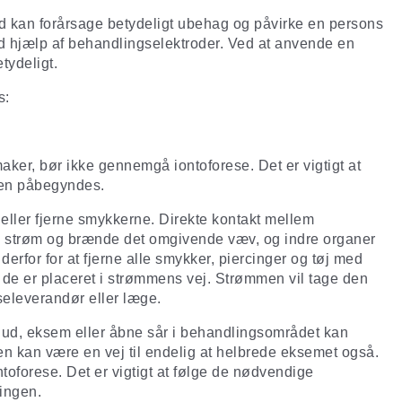
d kan forårsage betydeligt ubehag og påvirke en persons
ved hjælp af behandlingselektroder. Ved at anvende en
tydeligt.
s:
r, bør ikke gennemgå iontoforese. Det er vigtigt at
gen påbegyndes.
ller fjerne smykkerne. Direkte kontakt mellem
ke strøm og brænde det omgivende væv, og indre organer
rfor for at fjerne alle smykker, piercinger og tøj med
 de er placeret i strømmens vej. Strømmen vil tage den
seleverandør eller læge.
 hud, eksem eller åbne sår i behandlingsområdet kan
en kan være en vej til endelig at helbrede eksemet også.
toforese. Det er vigtigt at følge de nødvendige
lingen.