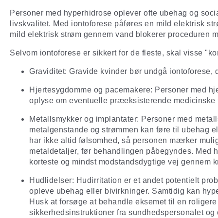
Personer med hyperhidrose oplever ofte ubehag og socia
livskvalitet. Med iontoforese påføres en mild elektrisk 
mild elektrisk strøm gennem vand blokerer proceduren mid
Selvom iontoforese er sikkert for de fleste, skal visse "k
Graviditet: Gravide kvinder bør undgå iontoforese, d
Hjertesygdomme og pacemakere: Personer med hjert
oplyse om eventuelle præeksisterende medicinske 
Metallsmykker og implantater: Personer med metall
metalgenstande og strømmen kan føre til ubehag el
har ikke altid følsomhed, så personen mærker muligv
metaldetaljer, før behandlingen påbegyndes. Med he
korteste og mindst modstandsdygtige vej gennem kro
Hudlidelser: Hudirritation er et andet potentielt 
opleve ubehag eller bivirkninger. Samtidig kan hyp
Husk at forsøge at behandle eksemet til en roligere
sikkerhedsinstruktioner fra sundhedspersonalet og o