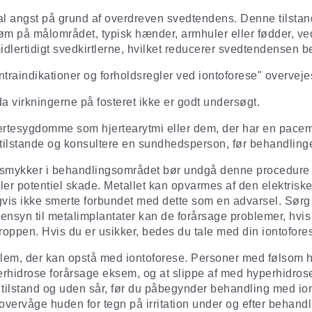
l angst på grund af overdreven svedtendens. Denne tilstan
strøm på målområdet, typisk hænder, armhuler eller fødder, 
lertidigt svedkirtlerne, hvilket reducerer svedtendensen be
ontraindikationer og forholdsregler ved iontoforese" overveje
a virkningerne på fosteret ikke er godt undersøgt.
esygdomme som hjertearytmi eller dem, der har en pacemake
tilstande og konsultere en sundhedsperson, før behandlin
smykker i behandlingsområdet bør undgå denne procedure e
ler potentiel skade. Metallet kan opvarmes af den elektris
is ikke smerte forbundet med dette som en advarsel. Sørg de
nsyn til metalimplantater kan de forårsage problemer, hvis
ppen. Hvis du er usikker, bedes du tale med din iontofore
problem, der kan opstå med iontoforese. Personer med følsom
erhidrose forårsage eksem, og at slippe af med hyperhidros
 tilstand og uden sår, før du påbegynder behandling med ion
vervåge huden for tegn på irritation under og efter behand