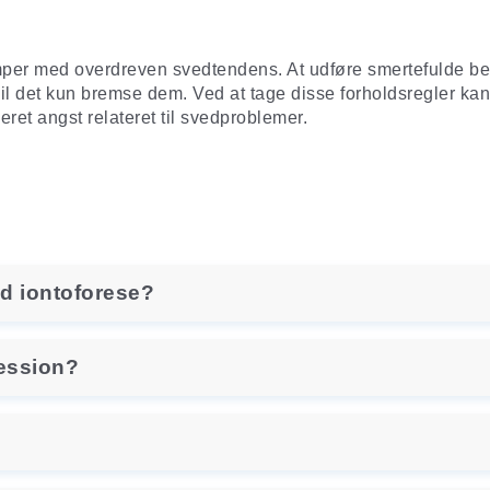
per med overdreven svedtendens. At udføre smertefulde behand
øb vil det kun bremse dem. Ved at tage disse forholdsregler 
ceret angst relateret til svedproblemer.
d iontoforese?
session?