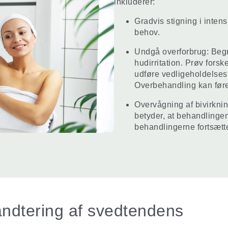
inkluderer:
Gradvis stigning i intens
behov.
Undgå overforbrug: Begr
hudirritation. Prøv fors
udføre vedligeholdelses
Overbehandling kan føre 
Overvågning af bivirknin
betyder, at behandlingen 
behandlingerne fortsætt
håndtering af svedtendens