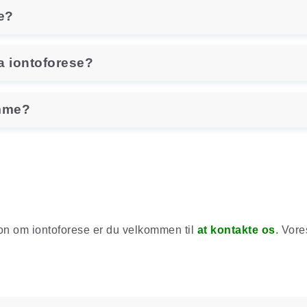
e?
ra iontoforese?
emme?
ion om iontoforese er du velkommen til
at kontakte os
.
Vores