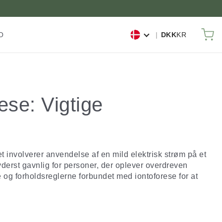
Mi
O
DKK
KR
ese: Vigtige
Det involverer anvendelse af en mild elektrisk strøm på et
erst gavnlig for personer, der oplever overdreven
g forholdsreglerne forbundet med iontoforese for at