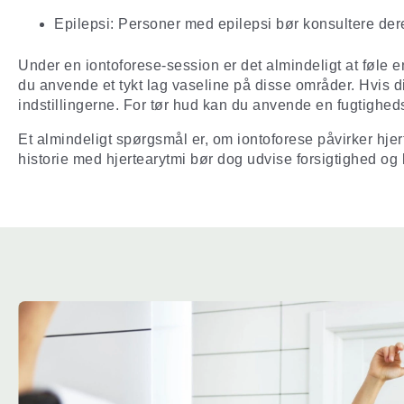
Epilepsi: Personer med epilepsi bør konsultere dere
Under en iontoforese-session er det almindeligt at føle e
du anvende et tykt lag vaseline på disse områder. Hvis di
indstillingerne. For tør hud kan du anvende en fugtighe
Et almindeligt spørgsmål er, om iontoforese påvirker hjer
historie med hjertearytmi bør dog udvise forsigtighed og