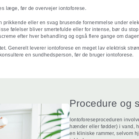
s læge, før de overvejer iontoforese.
n prikkende eller en svag brusende fornemmelse under elektro
sse følelser bliver smertefulde eller for intense, bør du st
dscreme efter hver behandling og også flere gange om dagen
tet. Generelt leverer iontoforese en meget lav elektrisk strø
 konsultere en sundhedsperson, før de bruger iontoforese.
Procedure og s
Iontoforeseproceduren involv
hænder eller fødder) i vand, 
en kliniske rammer, selvom h