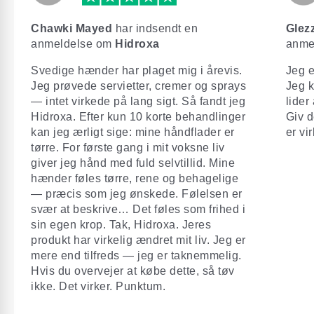
Chawki Mayed
har indsendt en
Glez
anmeldelse om
Hidroxa
anme
Svedige hænder har plaget mig i årevis.
Jeg e
Jeg prøvede servietter, cremer og sprays
Jeg k
— intet virkede på lang sigt. Så fandt jeg
lider
Hidroxa. Efter kun 10 korte behandlinger
Giv d
kan jeg ærligt sige: mine håndflader er
er vi
tørre. For første gang i mit voksne liv
giver jeg hånd med fuld selvtillid. Mine
hænder føles tørre, rene og behagelige
— præcis som jeg ønskede. Følelsen er
svær at beskrive… Det føles som frihed i
sin egen krop. Tak, Hidroxa. Jeres
produkt har virkelig ændret mit liv. Jeg er
mere end tilfreds — jeg er taknemmelig.
Hvis du overvejer at købe dette, så tøv
ikke. Det virker. Punktum.