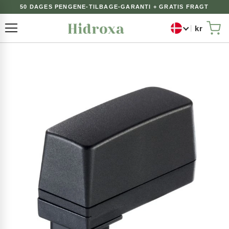
50 DAGES PENGENE-TILBAGE-GARANTI + GRATIS FRAGT
kr
Toggle Nav
Min
Gå
til
slutningen
af
billedgalleriet