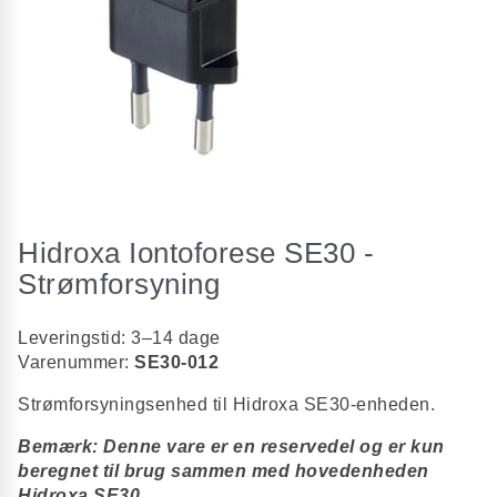
Gå
til
Hidroxa Iontoforese SE30 -
starten
af
Strømforsyning
billedgalleriet
Leveringstid: 3–14 dage
Varenummer:
SE30-012
Strømforsyningsenhed til Hidroxa SE30-enheden.
Bemærk: Denne vare er en reservedel og er kun
beregnet til brug sammen med hovedenheden
Hidroxa SE30.