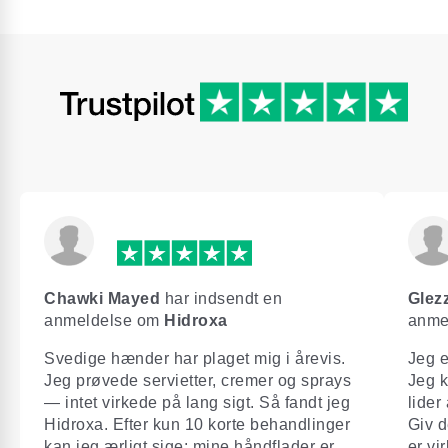
Chawki Mayed
har indsendt en
Glez
anmeldelse om
Hidroxa
anme
Svedige hænder har plaget mig i årevis.
Jeg e
Jeg prøvede servietter, cremer og sprays
Jeg k
— intet virkede på lang sigt. Så fandt jeg
lider
Hidroxa. Efter kun 10 korte behandlinger
Giv d
kan jeg ærligt sige: mine håndflader er
er vi