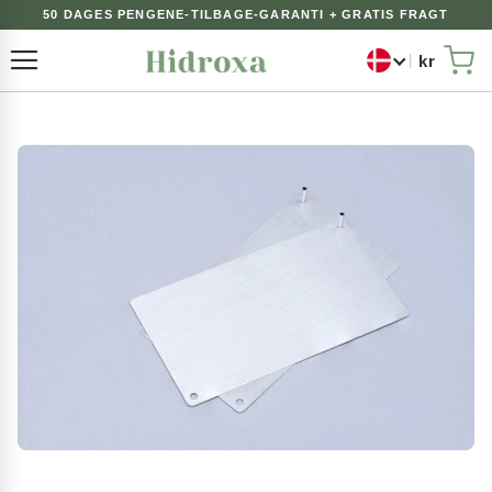
50 DAGES PENGENE-TILBAGE-GARANTI + GRATIS FRAGT
kr
Toggle Nav
Min
Gå
til
slutningen
af
billedgalleriet
Gå
til