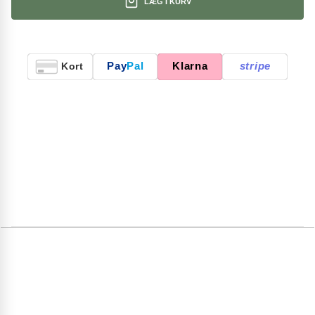
LÆG I KURV
Pay
Pal
Klarna
stripe
Kort