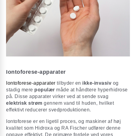
Iontoforese-apparater
Iontoforese-apparater
tilbyder en
ikke-invasiv
og
stadig mere
populær
måde at håndtere hyperhidrose
på. Disse apparater virker ved at sende svag
elektrisk strøm
gennem vand til huden, hvilket
effektivt reducerer svedproduktionen.
Iontoforese er en ligetil proces, og maskiner af høj
kvalitet som Hidroxa og RA Fischer udfører denne
opgave effektivt. De primære fordele ved vores