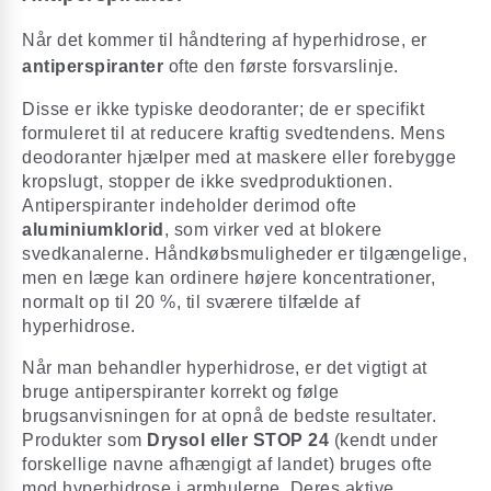
Når det kommer til håndtering af hyperhidrose, er
antiperspiranter
ofte den første forsvarslinje.
Disse er ikke typiske deodoranter; de er specifikt
formuleret til at reducere kraftig svedtendens. Mens
deodoranter hjælper med at maskere eller forebygge
kropslugt, stopper de ikke svedproduktionen.
Antiperspiranter indeholder derimod ofte
aluminiumklorid
, som virker ved at blokere
svedkanalerne. Håndkøbsmuligheder er tilgængelige,
men en læge kan ordinere højere koncentrationer,
normalt op til 20 %, til sværere tilfælde af
hyperhidrose.
Når man behandler hyperhidrose, er det vigtigt at
bruge antiperspiranter korrekt og følge
brugsanvisningen for at opnå de bedste resultater.
Produkter som
Drysol eller STOP 24
(kendt under
forskellige navne afhængigt af landet) bruges ofte
mod hyperhidrose i armhulerne. Deres aktive