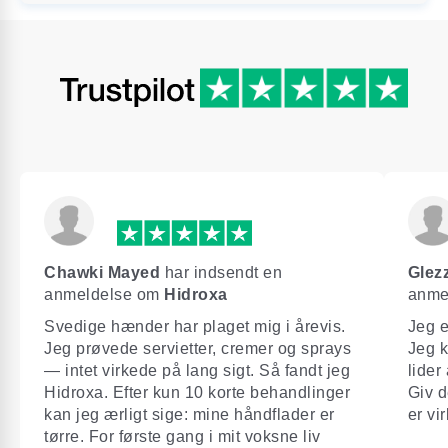
Chawki Mayed
har indsendt en
Glez
anmeldelse om
Hidroxa
anme
Svedige hænder har plaget mig i årevis.
Jeg e
Jeg prøvede servietter, cremer og sprays
Jeg k
— intet virkede på lang sigt. Så fandt jeg
lider
Hidroxa. Efter kun 10 korte behandlinger
Giv d
kan jeg ærligt sige: mine håndflader er
er vi
tørre. For første gang i mit voksne liv