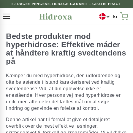
50 DAGES PENGENE-TILBAGE-GARANTI + GRATIS FRAGT
kr
Toggle Nav
Min
Bedste produkter mod
hyperhidrose: Effektive måder
at håndtere kraftig svedtendens
på
Kæmper du med hyperhidrose, den udfordrende og
ofte belastende tilstand karakteriseret ved kraftig
svedtendens? Vid, at din oplevelse ikke er
enestående. Hver persons vej med hyperhidrose er
unik, men alle deler det fælles mål om at søge
lindring og genvinde en følelse af kontrol.
Denne artikel har til formål at give et detaljeret
overblik over de mest effektive løsninger,
skræddersyet til forskellige kropsområder. Vi vil dykke