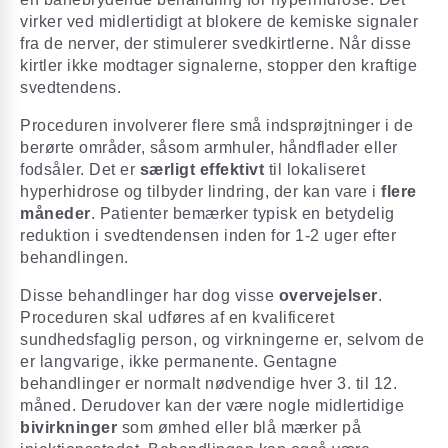
virker ved midlertidigt at blokere de kemiske signaler
fra de nerver, der stimulerer svedkirtlerne. Når disse
kirtler ikke modtager signalerne, stopper den kraftige
svedtendens.
Proceduren involverer flere små indsprøjtninger i de
berørte områder, såsom armhuler, håndflader eller
fodsåler. Det er
særligt effektivt
til lokaliseret
hyperhidrose og tilbyder lindring, der kan vare i
flere
måneder
. Patienter bemærker typisk en betydelig
reduktion i svedtendensen inden for 1-2 uger efter
behandlingen.
Disse behandlinger har dog visse
overvejelser
.
Proceduren skal udføres af en kvalificeret
sundhedsfaglig person, og virkningerne er, selvom de
er langvarige, ikke permanente. Gentagne
behandlinger er normalt nødvendige hver 3. til 12.
måned. Derudover kan der være nogle midlertidige
bivirkninger
som ømhed eller blå mærker på