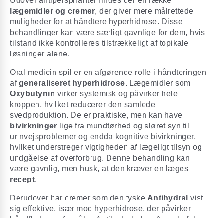
Udover antiperspiranter findes der en række
lægemidler og cremer
, der giver mere målrettede
muligheder for at håndtere hyperhidrose. Disse
behandlinger kan være særligt gavnlige for dem, hvis
tilstand ikke kontrolleres tilstrækkeligt af topikale
løsninger alene.
Oral medicin spiller en afgørende rolle i håndteringen
af
generaliseret hyperhidrose
. Lægemidler som
Oxybutynin
virker systemisk og påvirker hele
kroppen, hvilket reducerer den samlede
svedproduktion. De er praktiske, men kan have
bivirkninger
lige fra mundtørhed og sløret syn til
urinvejsproblemer og endda kognitive bivirkninger,
hvilket understreger vigtigheden af lægeligt tilsyn og
undgåelse af overforbrug. Denne behandling kan
være gavnlig, men husk, at den kræver en læges
recept
.
Derudover har cremer som den tyske
Antihydral
vist
sig effektive, især mod hyperhidrose, der påvirker