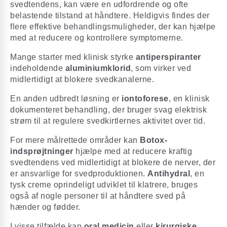
svedtendens, kan være en udfordrende og ofte
belastende tilstand at håndtere. Heldigvis findes der
flere effektive behandlingsmuligheder, der kan hjælpe
med at reducere og kontrollere symptomerne.
Mange starter med klinisk styrke
antiperspiranter
indeholdende
aluminiumklorid
, som virker ved
midlertidigt at blokere svedkanalerne.
En anden udbredt løsning er
iontoforese
, en klinisk
dokumenteret behandling, der bruger svag elektrisk
strøm til at regulere svedkirtlernes aktivitet over tid.
For mere målrettede områder kan
Botox-
indsprøjtninger
hjælpe med at reducere kraftig
svedtendens ved midlertidigt at blokere de nerver, der
er ansvarlige for svedproduktionen.
Antihydral
, en
tysk creme oprindeligt udviklet til klatrere, bruges
også af nogle personer til at håndtere sved på
hænder og fødder.
I visse tilfælde kan
oral medicin
eller
kirurgiske