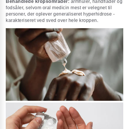
Behandlede kropsområder:
armhuler, håndflader og
fodsåler, selvom oral medicin mest er velegnet til
personer, der oplever generaliseret hyperhidrose -
karakteriseret ved sved over hele kroppen.